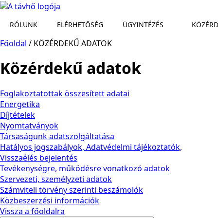
RÓLUNK
ELÉRHETŐSÉG
ÜGYINTÉZÉS
KÖZÉRD
Főoldal
/
KÖZÉRDEKŰ ADATOK
Közérdekű adatok
Foglakoztatottak összesített adatai
Energetika
Díjtételek
Nyomtatványok
Társaságunk adatszolgáltatása
Hatályos jogszabályok, Adatvédelmi tájékoztatók,
Visszaélés bejelentés
Tevékenységre, működésre vonatkozó adatok
Szervezeti, személyzeti adatok
Számviteli törvény szerinti beszámolók
Közbeszerzési információk
Vissza a főoldalra