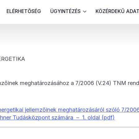
ELÉRHETŐSÉG
ÜGYINTÉZÉS
KÖZÉRDEKŰ ADA
ERGETIKA
emzőinek meghatározásához a 7/2006 (V.24) TNM rendel
ergetikai jellemzőinek meghatározásáról szóló 7/2006 
chner Tudásközpont számára – 1. oldal (pdf)