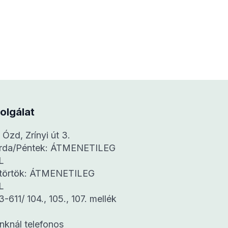
olgálat
Ózd, Zrínyi út 3.
erda/Péntek: ÁTMENETILEG
L
ütörtök: ÁTMENETILEG
L
3-611/ 104., 105., 107. mellék
nknál telefonos