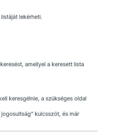
istáját lekérheti.
eresést, amellyel a keresett lista
kell keresgélnie, a szükséges oldal
 jogosultság” kulcsszót, és már