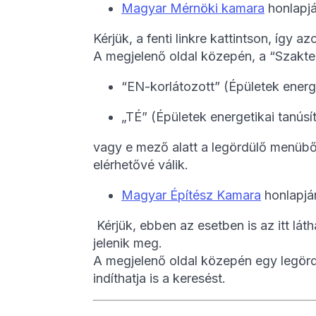
Magyar Mérnöki kamara
honlapj
Kérjük, a fenti linkre kattintson, így a
A megjelenő oldal közepén, a “Szakter
“EN-korlátozott” (Épületek energe
„TÉ” (Épületek energetikai tanúsí
vagy e mező alatt a legördülő menüből v
elérhetővé válik.
Magyar Építész Kamara
honlapjá
Kérjük, ebben az esetben is az itt lát
jelenik meg.
A megjelenő oldal közepén egy legördü
indíthatja is a keresést.