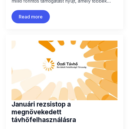
millió forintos támogatást nyújt, amely többek…
Read more
Januári rezsistop a
megnövekedett
távhőfelhasználásra