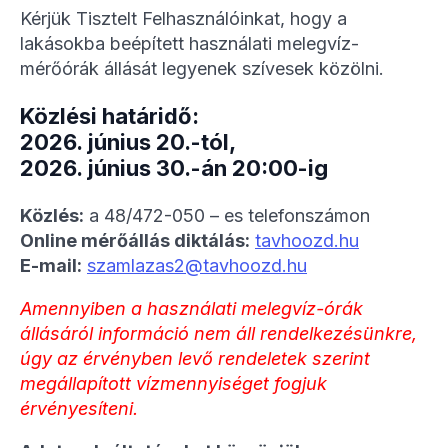
Kérjük Tisztelt Felhasználóinkat, hogy a
lakásokba beépített használati melegvíz-
mérőórák állását legyenek szívesek közölni.
Közlési határidő:
2026. június 20.-tól,
2026. június 30.-án 20:00-ig
Közlés:
a 48/472-050 – es telefonszámon
Online mérőállás diktálás:
tavhoozd.hu
E-mail:
szamlazas2@tavhoozd.hu
Amennyiben a használati melegvíz-órák
állásáról információ nem áll rendelkezésünkre,
úgy az érvényben levő rendeletek szerint
megállapított vízmennyiséget fogjuk
érvényesíteni.