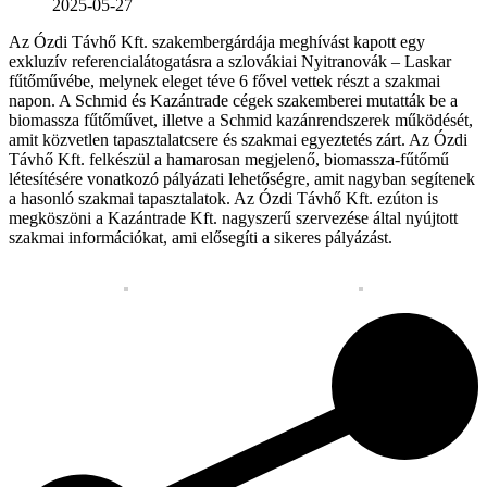
2025-05-27
Az Ózdi Távhő Kft. szakembergárdája meghívást kapott egy
exkluzív referencialátogatásra a szlovákiai Nyitranovák – Laskar
fűtőművébe, melynek eleget téve 6 fővel vettek részt a szakmai
napon. A Schmid és Kazántrade cégek szakemberei mutatták be a
biomassza fűtőművet, illetve a Schmid kazánrendszerek működését,
amit közvetlen tapasztalatcsere és szakmai egyeztetés zárt. Az Ózdi
Távhő Kft. felkészül a hamarosan megjelenő, biomassza-fűtőmű
létesítésére vonatkozó pályázati lehetőségre, amit nagyban segítenek
a hasonló szakmai tapasztalatok. Az Ózdi Távhő Kft. ezúton is
megköszöni a Kazántrade Kft. nagyszerű szervezése által nyújtott
szakmai információkat, ami elősegíti a sikeres pályázást.