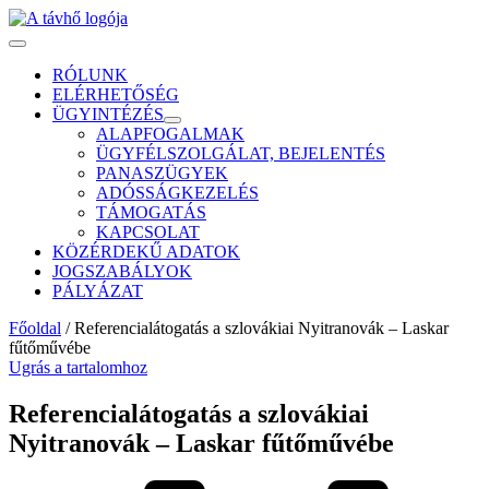
RÓLUNK
ELÉRHETŐSÉG
ÜGYINTÉZÉS
ALAPFOGALMAK
ÜGYFÉLSZOLGÁLAT, BEJELENTÉS
PANASZÜGYEK
ADÓSSÁGKEZELÉS
TÁMOGATÁS
KAPCSOLAT
KÖZÉRDEKŰ ADATOK
JOGSZABÁLYOK
PÁLYÁZAT
Főoldal
/
Referencialátogatás a szlovákiai Nyitranovák – Laskar
fűtőművébe
Ugrás a tartalomhoz
Referencialátogatás a szlovákiai
Nyitranovák – Laskar fűtőművébe