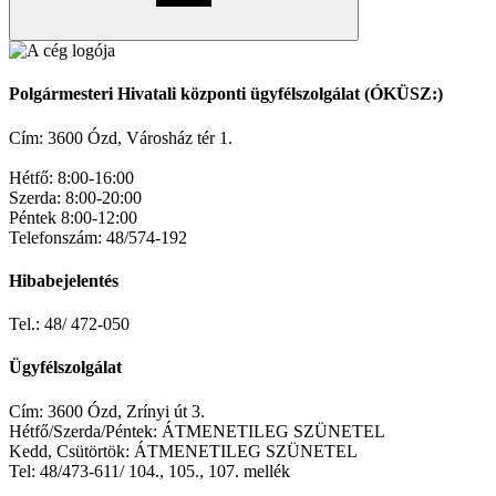
Polgármesteri Hivatali központi ügyfélszolgálat (ÓKÜSZ:)
Cím: 3600 Ózd, Városház tér 1.
Hétfő: 8:00-16:00
Szerda: 8:00-20:00
Péntek 8:00-12:00
Telefonszám: 48/574-192
Hibabejelentés
Tel.: 48/ 472-050
Ügyfélszolgálat
Cím: 3600 Ózd, Zrínyi út 3.
Hétfő/Szerda/Péntek: ÁTMENETILEG SZÜNETEL
Kedd, Csütörtök: ÁTMENETILEG SZÜNETEL
Tel: 48/473-611/ 104., 105., 107. mellék