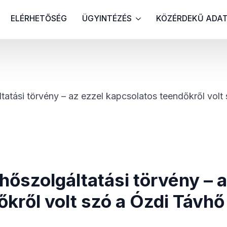
ELÉRHETŐSÉG
ÜGYINTÉZÉS
KÖZÉRDEKŰ ADA
tatási törvény – az ezzel kapcsolatos teendőkről volt 
hőszolgáltatási törvény – a
kről volt szó a Ózdi Távhő 