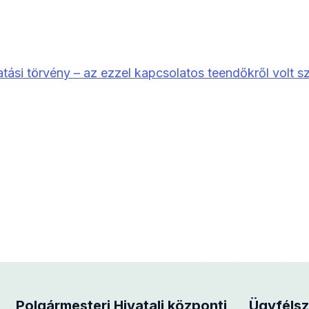
tási törvény – az ezzel kapcsolatos teendőkről volt s
Polgármesteri Hivatali központi
Ügyfélsz