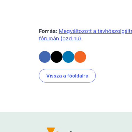
Forrás:
Megváltozott a távhőszolgálta
fórumán (ozd.hu)
Vissza a főoldalra