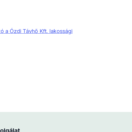
zó a Ózdi Távhő Kft. lakossági
olgálat