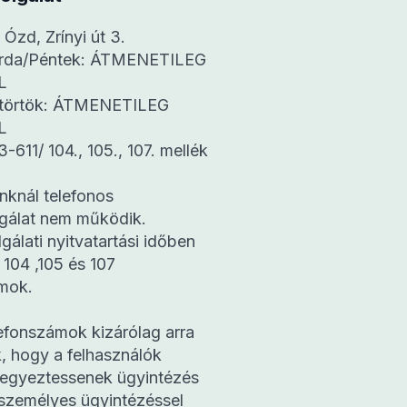
Ózd, Zrínyi út 3.
erda/Péntek: ÁTMENETILEG
L
ütörtök: ÁTMENETILEG
L
3-611/ 104., 105., 107. mellék
nknál telefonos
lgálat nem működik.
gálati nyitvatartási időben
 104 ,105 és 107
mok.
efonszámok kizárólag arra
, hogy a felhasználók
 egyeztessenek ügyintézés
 személyes ügyintézéssel