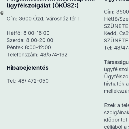
ügyfélszolgálat (ÓKÜSZ:)
Cím: 3600 
Cím: 3600 Ózd, Városház tér 1.
Hétfő/Sz
SZÜNETE
Hétfő: 8:00-16:00
Kedd, Cs
Szerda: 8:00-20:00
SZÜNETE
Péntek 8:00-12:00
Tel: 48/47
Telefonszám: 48/574-192
Társaságu
Hibabejelentés
ügyfélszo
Ügyfélszol
Tel.: 48/ 472-050
hívhatók a
mellékszá
Ezek a tel
szolgálnak
időpontot
céljából a