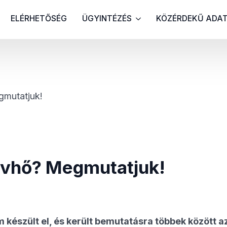
ELÉRHETŐSÉG
ÜGYINTÉZÉS
KÖZÉRDEKŰ ADA
gmutatjuk!
ávhő? Megmutatjuk!
 készült el, és került bemutatásra többek között 