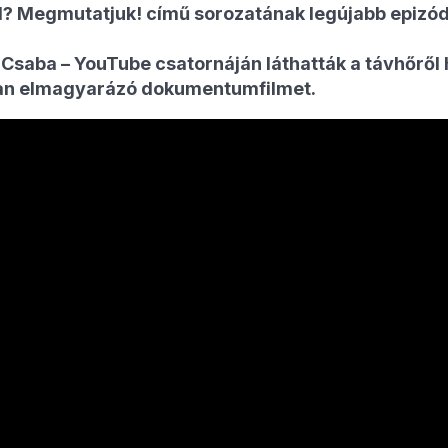
? Megmutatjuk! című sorozatának legújabb epizódja
n Csaba – YouTube csatornáján láthatták a távhőről
an elmagyarázó dokumentumfilmet.