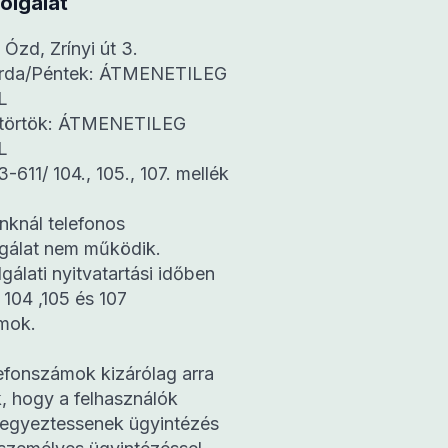
olgálat
Ózd, Zrínyi út 3.
erda/Péntek: ÁTMENETILEG
L
ütörtök: ÁTMENETILEG
L
3-611/ 104., 105., 107. mellék
nknál telefonos
lgálat nem működik.
gálati nyitvatartási időben
 104 ,105 és 107
mok.
efonszámok kizárólag arra
, hogy a felhasználók
 egyeztessenek ügyintézés