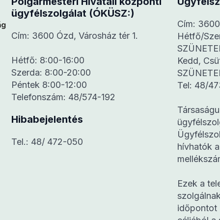
Polgármesteri Hivatali központi
Ügyfélsz
ügyfélszolgálat (ÓKÜSZ:)
Cím: 3600 
Cím: 3600 Ózd, Városház tér 1.
Hétfő/Sz
SZÜNETE
Hétfő: 8:00-16:00
Kedd, Cs
Szerda: 8:00-20:00
SZÜNETE
Péntek 8:00-12:00
Tel: 48/47
Telefonszám: 48/574-192
Társaságu
Hibabejelentés
ügyfélszo
Ügyfélszol
Tel.: 48/ 472-050
hívhatók a
mellékszá
Ezek a tel
szolgálnak
időpontot