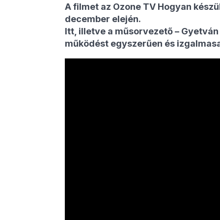
A filmet az Ozone TV Hogyan készül
december elején.
Itt, illetve a műsorvezető – Gyetvá
működést egyszerűen és izgalmas