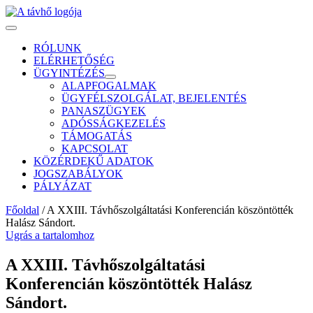
RÓLUNK
ELÉRHETŐSÉG
ÜGYINTÉZÉS
ALAPFOGALMAK
ÜGYFÉLSZOLGÁLAT, BEJELENTÉS
PANASZÜGYEK
ADÓSSÁGKEZELÉS
TÁMOGATÁS
KAPCSOLAT
KÖZÉRDEKŰ ADATOK
JOGSZABÁLYOK
PÁLYÁZAT
Főoldal
/
A XXIII. Távhőszolgáltatási Konferencián köszöntötték
Halász Sándort.
Ugrás a tartalomhoz
A XXIII. Távhőszolgáltatási
Konferencián köszöntötték Halász
Sándort.